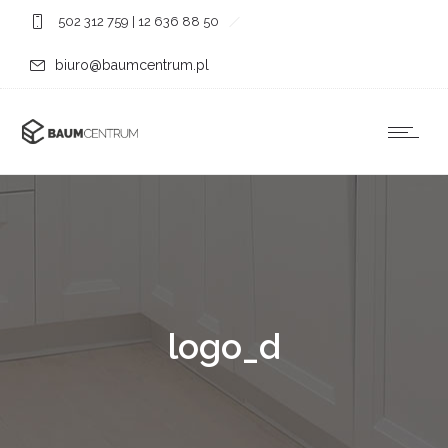
502 312 759
|
12 636 88 50
biuro@baumcentrum.pl
logo_d