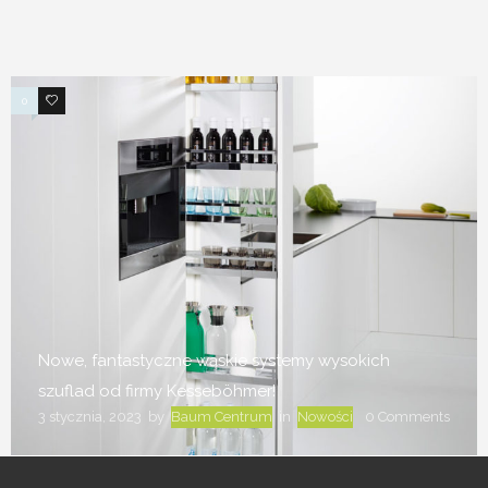
0
4
Nowe, fantastyczne wąskie systemy wysokich
szuflad od firmy Kesseböhmer!
3 stycznia, 2023
by
Baum Centrum
in
Nowości
0
Comments