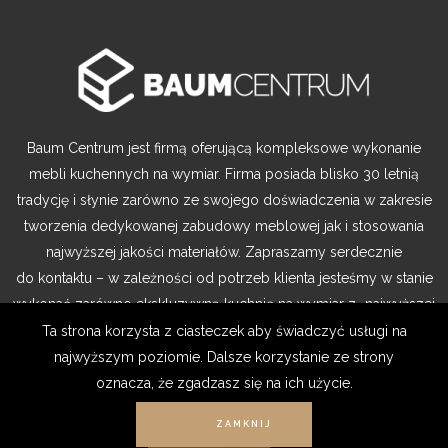
Baum Centrum jest firmą oferującą kompleksowe wykonanie
mebli kuchennych na wymiar. Firma posiada blisko 30 letnią
tradycję i słynie zarówno ze swojego doświadczenia w zakresie
tworzenia dedykowanej zabudowy meblowej jak i stosowania
najwyższej jakości materiałów. Zapraszamy serdecznie
do kontaktu – w zależności od potrzeb klienta jesteśmy w stanie
wykonać zarówno ekskluzywną kuchnię na wymiar z „najwyższej
półki” jak i funkcjonalną kuchenną zabudowę modułową
Ta strona korzysta z ciasteczek aby świadczyć usługi na
w bardzo przystępnej cenie.
najwyższym poziomie. Dalsze korzystanie ze strony
oznacza, że zgadzasz się na ich użycie.
ZAMKNIJ