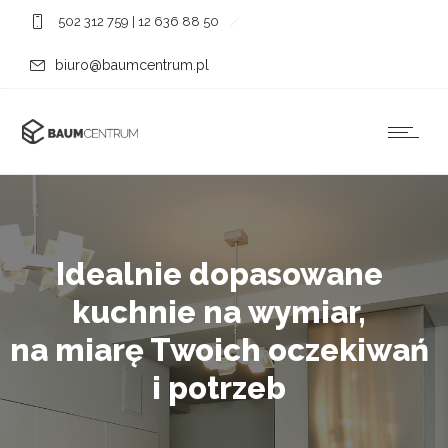
502 312 759
|
12 636 88 50
biuro@baumcentrum.pl
Idealnie dopasowane
kuchnie na wymiar,
na miarę Twoich oczekiwań
i potrzeb